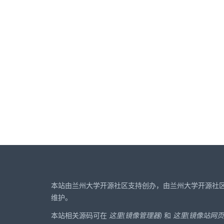
本站由兰州大学开源社区支持创办，由兰州大学开源社
维护。
本站相关源码可在
这里(镜像管理器)
和
这里(镜像站网页